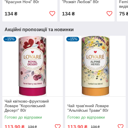
"Красуня Ночі" 80г
"Розквіт Любові" 80г
FemR
виді
134
134
75
₴
₴
Акційні пропозиції та новинки
–15%
–15%
Чай квітково-фруктовий
Ловаре "Королівський
Чай трав'яний Ловаре
Десерт" 80г
"Альпійські Трави" 80г
Готово до відправки
Готово до відправки
113,90
113,90
₴
₴
134 ₴
134 ₴