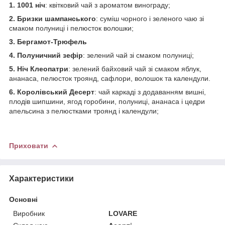
1. 1001 ніч
: квітковий чай з ароматом винограду;
2. Бризки шампанського
: суміш чорного і зеленого чаю зі
смаком полуниці і пелюсток волошки;
3. Бергамот-Трюфель
4. Полуничний зефір
: зелений чай зі смаком полуниці;
5. Ніч Клеопатри
: зелений байховий чай зі смаком яблук,
ананаса, пелюсток троянд, сафлори, волошок та календули.
6. Королівський Десерт
: чай каркаді з додаванням вишні,
плодів шипшини, ягод горобини, полуниці, ананаса і цедри
апельсина з пелюстками троянд і календули;
Приховати
Характеристики
Основні
Виробник
LOVARE