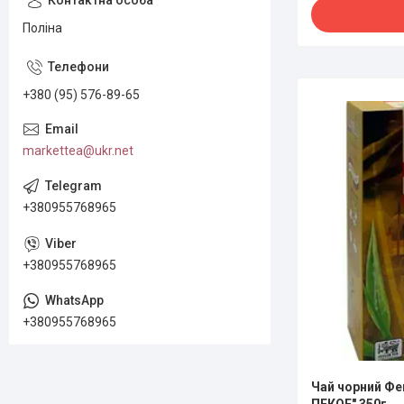
Поліна
+380 (95) 576-89-65
markettea@ukr.net
+380955768965
+380955768965
+380955768965
Чай чорний Фе