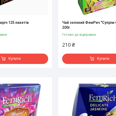
мріч 125 пакетів
Чай зелений ФемРич "Супрім 
200г
авки
Готово до відправки
210 ₴
Купити
Купити