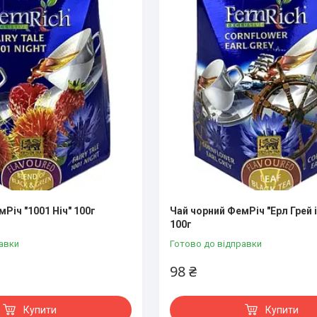
Річ "1001 Ніч" 100г
Чай чорний ФемРіч "Ерл Грей 
100г
авки
Готово до відправки
98 ₴
Купити
Купити