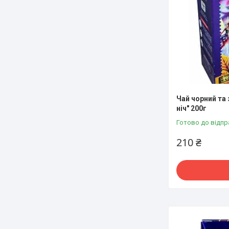
Чай чорний та
ніч" 200г
Готово до відпр
210 ₴