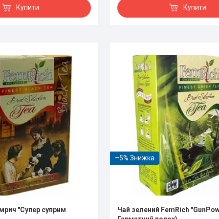
Купити
Купити
–5%
мрич "Супер суприм
Чай зелений FemRich "GunPowd