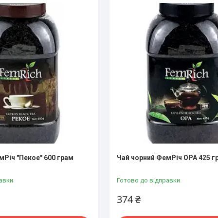
мРіч "Пекое" 600 грам
Чай чорний ФемРіч OPA 425 г
авки
Готово до відправки
374 ₴