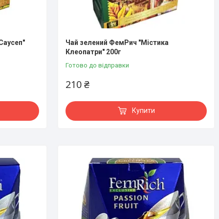
Саусеп"
Чай зелений ФемРич "Містика
Клеопатри" 200г
Готово до відправки
210 ₴
Купити