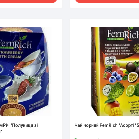
мРіч "Полуниця зі
Чай чорний FemRich "Асорті" 5
0г