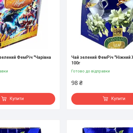
 зелений ФемРіч "Чарівна
Чай зелений ФемРіч "Ніжний
100г
авки
Готово до відправки
98 ₴
Купити
Купити