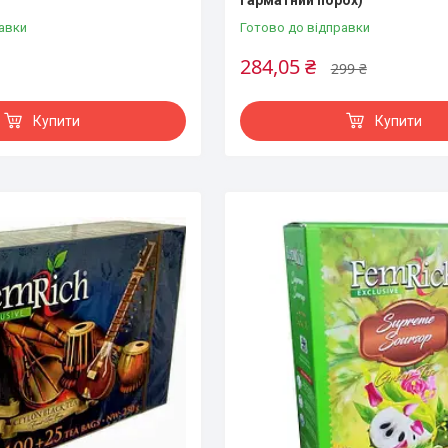
Гарматний порох)
авки
Готово до відправки
284,05 ₴
299 ₴
Купити
Купити