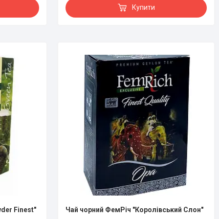
Купити
er Finest"
Чай чорний ФемРіч "Королівський Слон"