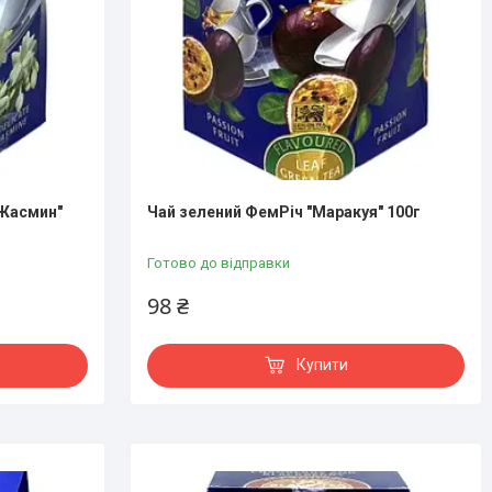
 Жасмин"
Чай зелений ФемРіч "Маракуя" 100г
Готово до відправки
98 ₴
Купити