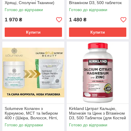
Хрящі, Сполучні Тканини)
Вітаміном D3, 500 таблеток
Готово до відправки
Готово до відправки
1 970
1 480
₴
₴
Купити
Купити
Solumeve Колаген з
Kirkland Цитрат Кальцію,
Куркумою, МСТ та Імбиром
Магнезія та Цинк з Вітаміном
400 г (Шкіра, Волосся, Нігті,
D3, 500 Таблеток (для Костей
Суглоби, Хрящі)
та М'язів)
Готово до відправки
Готово до відправки