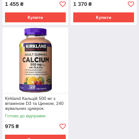
1 455
1 370
₴
₴
Купити
Купити
Kirkland Кальцій 500 мг з
вітаміном D3 та Цинком, 240
жувальних цукерок.
Готово до відправки
975
₴