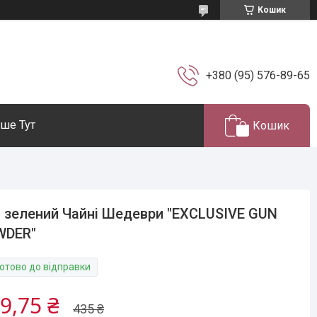
Кошик
+380 (95) 576-89-65
ше Тут
Кошик
 зелений Чайні Шедеври "EXCLUSIVE GUN
WDER"
Готово до відправки
9,75 ₴
435 ₴