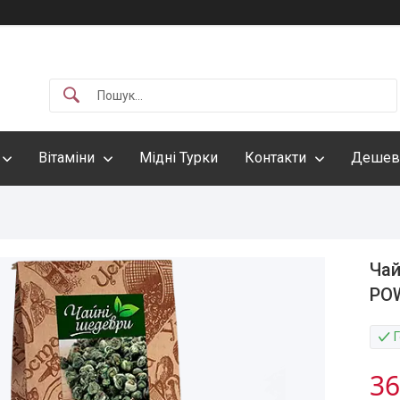
Вітаміни
Мідні Турки
Контакти
Дешев
Чай
PO
36