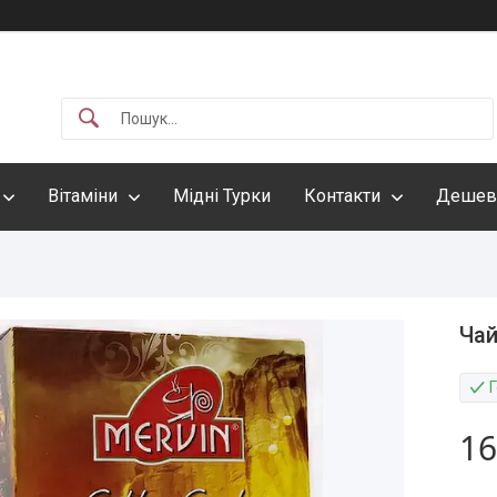
Вітаміни
Мідні Турки
Контакти
Дешев
Чай
16